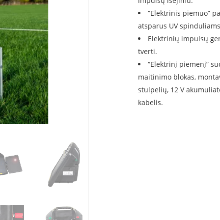
impulsų išėjimu.
“Elektrinis piemuo” pa
atsparus UV spinduliams
Elektrinių impulsų ge
tverti.
“Elektrinį piemenį” su
maitinimo blokas, montavi
stulpelių, 12 V akumuliat
kabelis.