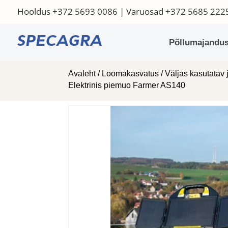
Hooldus
+372 5693 0086
| Varuosad
+372 5685 222
Põllumajandus
Avaleht
/
Loomakasvatus
/
Väljas kasutatav 
Elektrinis piemuo Farmer AS140