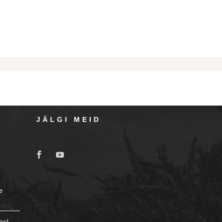
JÄLGI MEID
e
bel