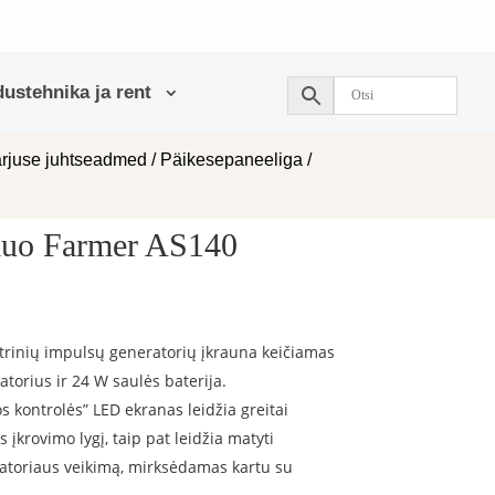
ustehnika ja rent
arjuse juhtseadmed
/
Päikesepaneeliga
/
emuo Farmer AS140
trinių impulsų generatorių įkrauna keičiamas
torius ir 24 W saulės baterija.
s kontrolės” LED ekranas leidžia greitai
 įkrovimo lygį, taip pat leidžia matyti
ratoriaus veikimą, mirksėdamas kartu su