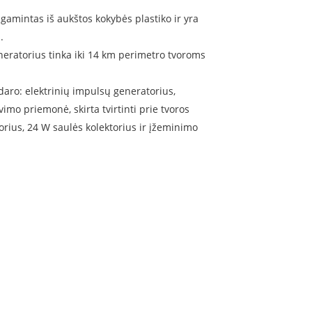
gamintas iš aukštos kokybės plastiko ir yra
.
neratorius tinka iki 14 km perimetro tvoroms
daro: elektrinių impulsų generatorius,
mo priemonė, skirta tvirtinti prie tvoros
orius, 24 W saulės kolektorius ir įžeminimo