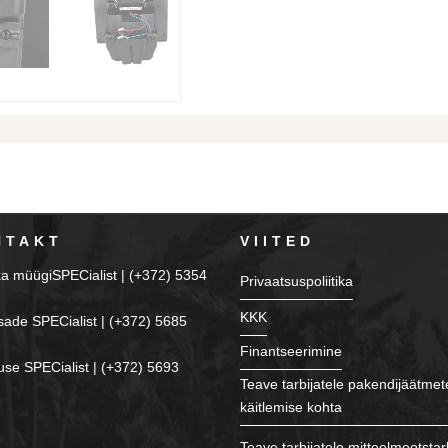
NTAKT
VIITED
ka müügiSPECialist | (+372) 5354
Privaatsuspoliitika
KKK
sade SPECialist | (+372) 5685
Finantseerimine
se SPECialist | (+372) 5693
Teave tarbijatele pakendijäätmet
käitlemise kohta
Teave tarbijatele mitteolmeotstar