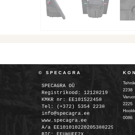
© SPECAGRA
KO
Tehni
SPECAGRA OÜ
2238
Registrikood: 12128219

Varuo
KMKR nr: EE101522458
2225
Tel: (+372) 5354 2238

Hooldu
info@specagra.ee

0086
A/a EE101010220205388229 SEB

BIC: EEUHUEE2X