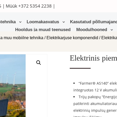
5
| Müük
+372 5354 2238
|
tehnika
Loomakasvatus
Kasutatud põllumajand
Hooldus ja muud teenused
Moodulhooned
ja muu mobiilne tehnika
/
Elektrikarjuse komponendid
/
Elektrik
Elektrinis pi
“Farmer® AS140” elek
integruotas 12 V akumulia
Trijų pakopų “Energijo
patikrinti akumuliatoriaus
elektrinių impulsų gene