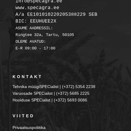
info@specagra.ee

A/a EE101010220205388229 SEB

BIC: EEUHUEE2X
ASUME AADRESSIL:

Ringtee 32a, Tartu, 50105

OLEME AVATUD:

KONTAKT
Tehnika müügiSPECialist | (+372) 5354 2238
Varuosade SPECialist | (+372) 5685 2225
Hoolduse SPECialist | (+372) 5693 0086
VIITED
Privaatsuspoliitika