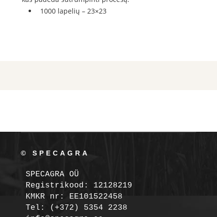
1000 lapelių – 23×23
© SPECAGRA
SPECAGRA OÜ
Registrikood: 12128219

KMKR nr: EE101522458
Tel: (+372) 5354 2238
