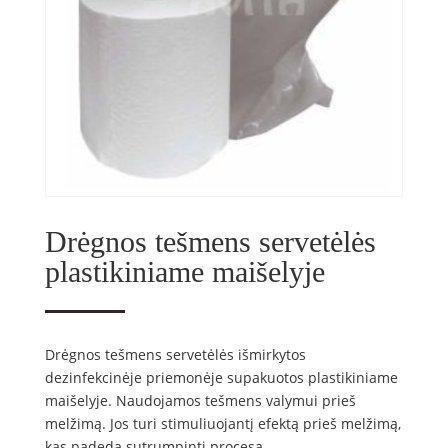
Drėgnos tešmens servetėlės
plastikiniame maišelyje
Drėgnos tešmens servetėlės išmirkytos
dezinfekcinėje priemonėje supakuotos plastikiniame
maišelyje. Naudojamos tešmens valymui prieš
melžimą. Jos turi stimuliuojantį efektą prieš melžimą,
kas padeda sutrumpinti procesą.