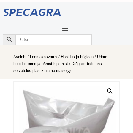
Avaleht
/
Loomakasvatus
/
Hooldus ja hügieen
/
Udara
hooldus enne ja pärast lüpsmist
/ Drėgnos tešmens
servetėlės plastikiniame maišelyje