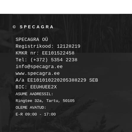
© SPECAGRA
SPECAGRA OÜ
Registrikood: 12128219

KMKR nr: EE101522458
Tel: (+372) 5354 2238

info@specagra.ee

A/a EE101010220205388229 SEB

BIC: EEUHUEE2X
ASUME AADRESSIL:

Ringtee 32a, Tartu, 50105

OLEME AVATUD:
