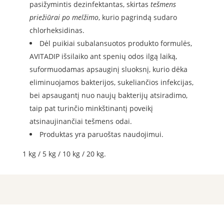
pasižymintis dezinfektantas, skirtas
tešmens
priežiūrai po melžimo
, kurio pagrindą sudaro
chlorheksidinas.
Dėl puikiai subalansuotos produkto formulės,
AVITADIP išsilaiko ant spenių odos ilgą laiką,
suformuodamas apsauginį sluoksnį, kurio dėka
eliminuojamos bakterijos, sukeliančios infekcijas,
bei apsaugantį nuo naujų bakterijų atsiradimo,
taip pat turinčio minkštinantį poveikį
atsinaujinančiai tešmens odai.
Produktas yra paruoštas naudojimui.
1 kg / 5 kg / 10 kg / 20 kg.