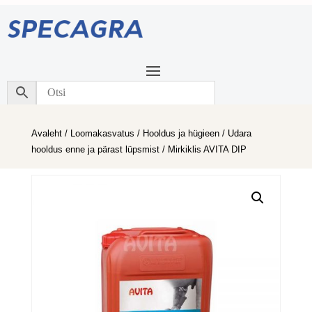
Avaleht
/
Loomakasvatus
/
Hooldus ja hügieen
/
Udara
hooldus enne ja pärast lüpsmist
/ Mirkiklis AVITA DIP