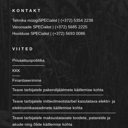
KONTAKT
Tehnika müügiSPECialist | (+372) 5354 2238
Varuosade SPECialist | (+372) 5685 2225
Hoolduse SPECialist | (+372) 5693 0086
VIITED
Privaatsuspoliitika
KKK
Finantseerimine
Teave tarbijatele pakendijäätmete käitlemise kohta
Teave tarbijatele mitteolmeotstarbel kasutatava elektri- ja
elektroonikaseadmete käitlemise kohta
Teave tarbijatele maksustatavate toodete, patareide ja
akude ning õlide käitlemise kohta