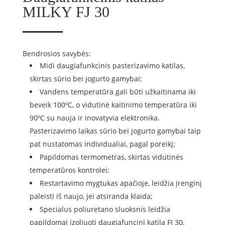
MILKY FJ 30
Bendrosios savybės:
Midi daugiafunkcinis pasterizavimo katilas,
skirtas sūrio bei jogurto gamybai;
Vandens temperatūra gali būti užkaitinama iki
beveik 100ºC, o vidutinė kaitinimo temperatūra iki
90ºC su nauja ir inovatyvia elektronika.
Pasterizavimo laikas sūrio bei jogurto gamybai taip
pat nustatomas individualiai, pagal poreikį;
Papildomas termometras, skirtas vidutinės
temperatūros kontrolei;
Restartavimo mygtukas apačioje, leidžia įrenginį
paleisti iš naujo, jei atsiranda klaida;
Specialus poliuretano sluoksnis leidžia
papildomai izoliuoti daugiafuncinį katilą FJ 30.