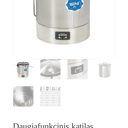
Daugiafunkcinis katilas