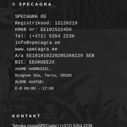
© SPECAGRA
SPECAGRA OÜ
Registrikood: 12128219

KMKR nr: EE101522458
Tel: (+372) 5354 2238

info@specagra.ee

A/a EE101010220205388229 SEB

BIC: EEUHUEE2X
ASUME AADRESSIL:

Ringtee 32a, Tartu, 50105

OLEME AVATUD:

KONTAKT
Tehnika müügiSPECialist | (+372) 5354 2238