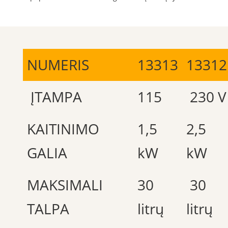
NUMERIS
13313
13312
ĮTAMPA
115
230 V
KAITINIMO
1,5
2,5
GALIA
kW
kW
MAKSIMALI
30
30
TALPA
litrų
litrų