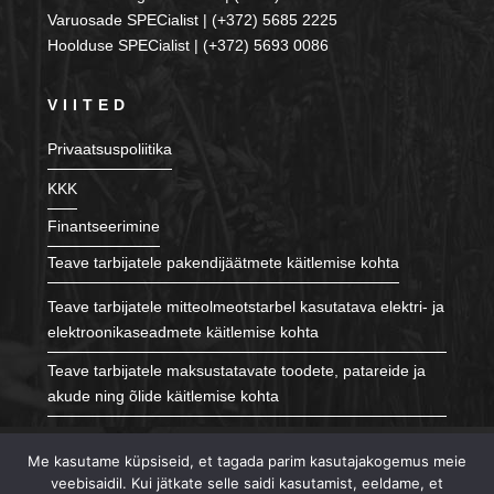
Varuosade SPECialist | (+372) 5685 2225
Hoolduse SPECialist | (+372) 5693 0086
VIITED
Privaatsuspoliitika
KKK
Finantseerimine
Teave tarbijatele pakendijäätmete käitlemise kohta
Teave tarbijatele mitteolmeotstarbel kasutatava elektri- ja
elektroonikaseadmete käitlemise kohta
Teave tarbijatele maksustatavate toodete, patareide ja
akude ning õlide käitlemise kohta
JÄLGI MEID
Me kasutame küpsiseid, et tagada parim kasutajakogemus meie
veebisaidil. Kui jätkate selle saidi kasutamist, eeldame, et