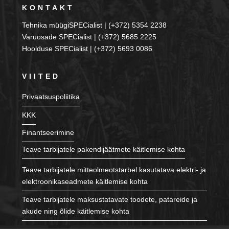
KONTAKT
Tehnika müügiSPECialist | (+372) 5354 2238
Varuosade SPECialist | (+372) 5685 2225
Hoolduse SPECialist | (+372) 5693 0086
VIITED
Privaatsuspoliitika
KKK
Finantseerimine
Teave tarbijatele pakendijäätmete käitlemise kohta
Teave tarbijatele mitteolmeotstarbel kasutatava elektri- ja
elektroonikaseadmete käitlemise kohta
Teave tarbijatele maksustatavate toodete, patareide ja
akude ning õlide käitlemise kohta