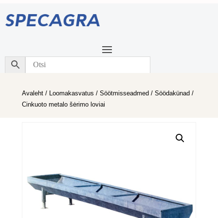
Avaleht
/
Loomakasvatus
/
Söötmisseadmed
/
Söödakünad
/
Cinkuoto metalo šėrimo loviai