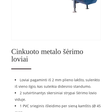
Cinkuoto metalo šėrimo
loviai
Loviai pagaminti iš 2 mm plieno lakšto, sulenkto
iš vieno ilgio, kas suteikia didesnio standumo.
2 sutvirtinantys skersiniai strypai šėrimo lovio
viduje.
1 PVC srieginis išleidimo per sieną kamštis (Ø 45