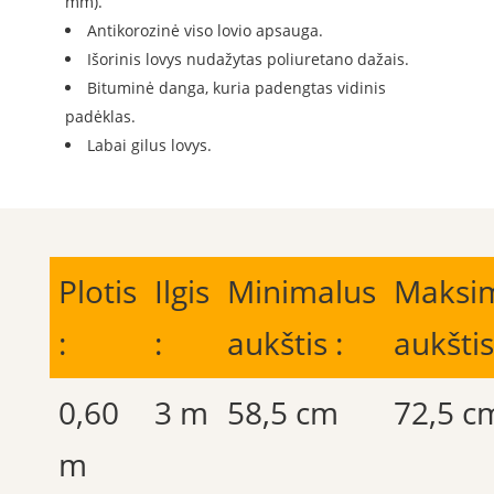
mm).
Antikorozinė viso lovio apsauga.
Išorinis lovys nudažytas poliuretano dažais.
Bituminė danga, kuria padengtas vidinis
padėklas.
Labai gilus lovys.
Plotis
Ilgis
Minimalus
Maksi
:
:
aukštis :
aukštis
0,60
3 m
58,5 cm
72,5 c
m