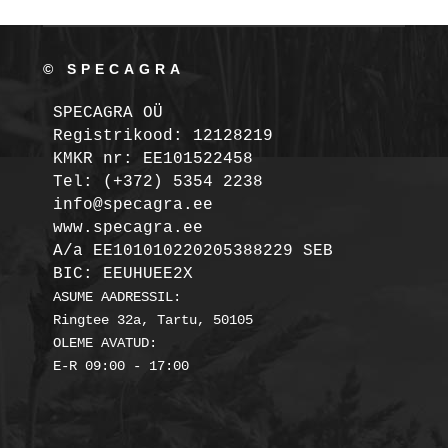
© SPECAGRA
SPECAGRA OÜ
Registrikood: 12128219

KMKR nr: EE101522458
Tel: (+372) 5354 2238

info@specagra.ee

A/a EE101010220205388229 SEB

BIC: EEUHUEE2X
ASUME AADRESSIL:

Ringtee 32a, Tartu, 50105

OLEME AVATUD:
