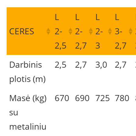
L
L
L
L
CERES
2-
2-
2-
3-
2,5
2,7
3
2,7
Darbinis
2,5
2,7
3,0
2,7
plotis (m)
Masė (kg)
670
690
725
780
su
metaliniu