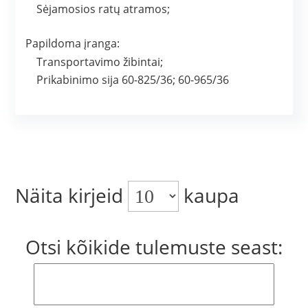
Sėjamosios ratų atramos;
Papildoma įranga:
Transportavimo žibintai;
Prikabinimo sija 60-825/36; 60-965/36
Näita kirjeid
kaupa
Otsi kõikide tulemuste seast: