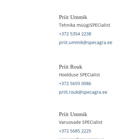
Priit Ummik
Tehnika müügiSPECialist
+372 5354 2238
priit.ummik@specagra.ee
Priit Rouk
Hoolduse SPECialist
+372 5693 0086
priit.rouk@specagra.ee
Priit Ummik
Varuosade SPECialist
+372 5685 2225