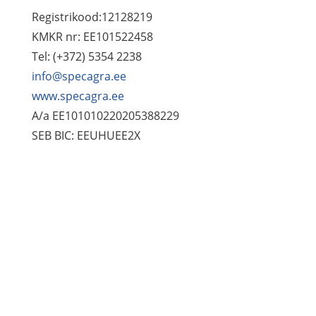
Registrikood:12128219
KMKR nr: EE101522458
Tel: (+372) 5354 2238
info@specagra.ee
www.specagra.ee
A/a EE101010220205388229
SEB BIC: EEUHUEE2X