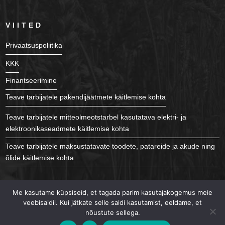
VIITED
Privaatsuspoliitika
KKK
Finantseerimine
Teave tarbijatele pakendijäätmete käitlemise kohta
Teave tarbijatele mitteolmeotstarbel kasutatava elektri- ja
elektroonikaseadmete käitlemise kohta
Teave tarbijatele maksustatavate toodete, patareide ja akude ning
õlide käitlemise kohta
JÄLGI MEID
Me kasutame küpsiseid, et tagada parim kasutajakogemus meie
veebisaidil. Kui jätkate selle saidi kasutamist, eeldame, et
nõustute sellega.