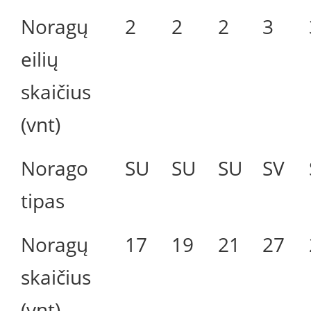
Noragų
2
2
2
3
eilių
skaičius
(vnt)
Norago
SU
SU
SU
SV
tipas
Noragų
17
19
21
27
skaičius
(vnt)