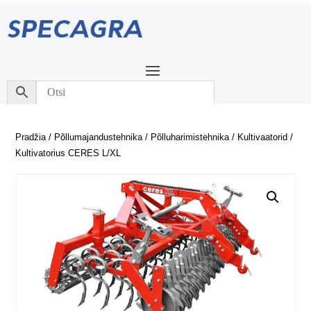
Pradžia
/
Põllumajandustehnika
/
Põlluharimistehnika
/
Kultivaatorid
/
Kultivatorius CERES L/XL