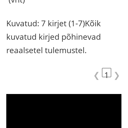
Kuvatud: 7 kirjet (1-7)Kõik
kuvatud kirjed põhinevad
reaalsetel tulemustel.
❮
1
❯