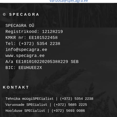
varuosa@specagra.ee
© SPECAGRA
SPECAGRA OÜ
Registrikood: 12128219
KMKR nr: EE101522458
Tel: (+372) 5354 2238
info@specagra.ee
www.specagra.ee
A/a EE101010220205388229 SEB
BIC: EEUHUEE2X
KONTAKT
Tehnika müügiSPECialist | (+372) 5354 2238
Varuosade SPECialist | (+372) 5685 2225
Hoolduse SPECialist | (+372) 5693 0086