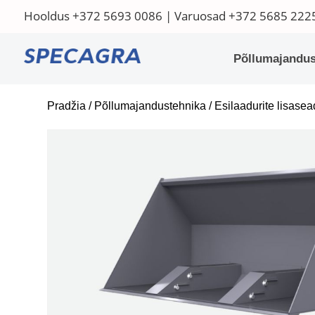
Hooldus
+372 5693 0086
| Varuosad
+372 5685 222
Põllumajandus
Pradžia
/
Põllumajandustehnika
/
Esilaadurite lisase