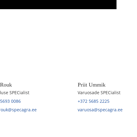
t Rouk
Priit Ummik
use SPECialist
Varuosade SPECialist
 5693 0086
+372 5685 2225
.rouk@specagra.ee
varuosa@specagra.ee