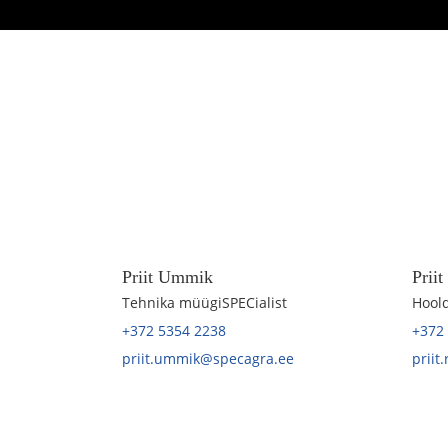
Priit Ummik
Prii
Tehnika müügiSPECialist
Hoold
+372 5354 2238
+372
priit.ummik@specagra.ee
priit