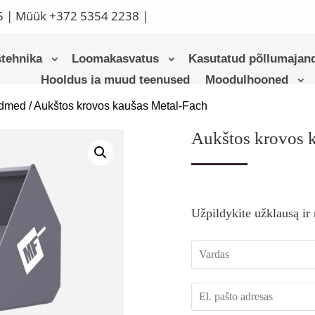
5
| Müük
+372 5354 2238
|
tehnika
Loomakasvatus
Kasutatud põllumajand
Hooldus ja muud teenused
Moodulhooned
admed
/ Aukštos krovos kaušas Metal-Fach
Aukštos krovos 
Užpildykite užklausą ir