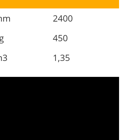
mm
2400
g
450
m3
1,35