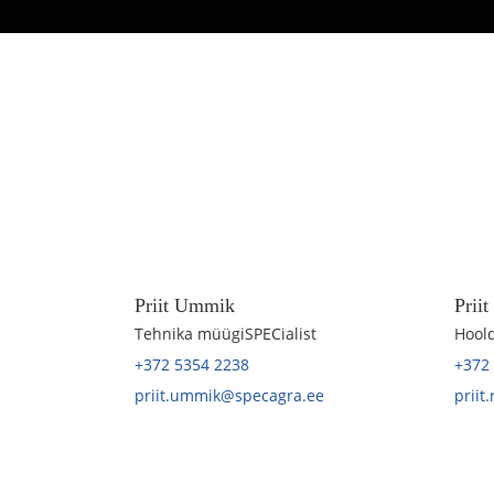
Priit Ummik
Prii
Tehnika müügiSPECialist
Hoold
+372 5354 2238
+372
priit.ummik@specagra.ee
priit