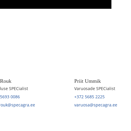
t Rouk
Priit Ummik
use SPECialist
Varuosade SPECialist
 5693 0086
+372 5685 2225
.rouk@specagra.ee
varuosa@specagra.ee