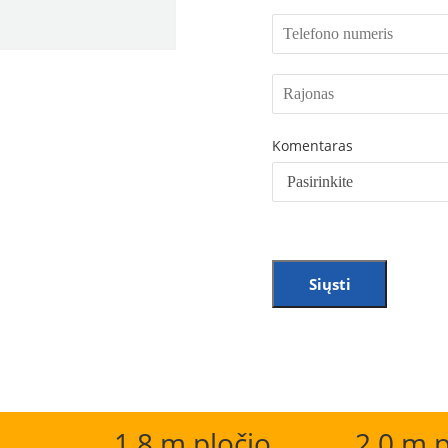
Komentaras
Siųsti
1,8 m pločio
2,0 m p