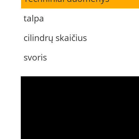
talpa
cilindrų skaičius
svoris