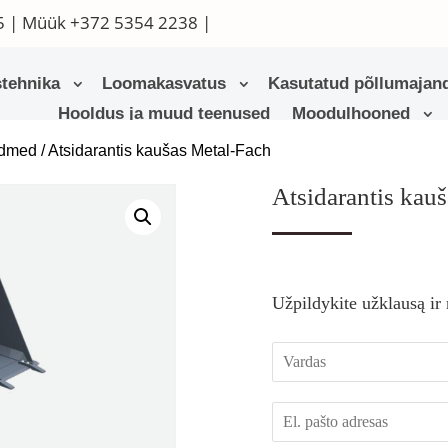
5
| Müük
+372 5354 2238
|
tehnika
Loomakasvatus
Kasutatud põllumajand
Hooldus ja muud teenused
Moodulhooned
admed
/ Atsidarantis kaušas Metal-Fach
Atsidarantis kau
Užpildykite užklausą ir