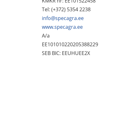
KMKR nr: EE101522458
Tel: (+372) 5354 2238
info@specagra.ee
www.specagra.ee
A/a
EE101010220205388229
SEB BIC: EEUHUEE2X