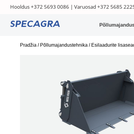
Hooldus
+372 5693 0086
| Varuosad
+372 5685 222
Põllumajandus
Pradžia
/
Põllumajandustehnika
/
Esilaadurite lisase