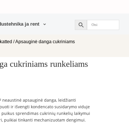
ustehnika ja rent
katted
/ Apsauginė danga cukriniams
ga cukriniams runkeliams
 neaustinė apsauginė danga, leidžianti
uoti ir išvengti kondencato susidarymo viduje
i puikus sprendimas cukrinių runkelių laikymui
ri, puikiai tinkanti mechanizuotam dengimui.