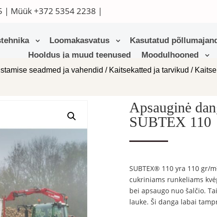
5
| Müük
+372 5354 2238
|
tehnika
Loomakasvatus
Kasutatud põllumajand
Hooldus ja muud teenused
Moodulhooned
stamise seadmed ja vahendid
/
Kaitsekatted ja tarvikud
/
Kaitse
Apsauginė dan
SUBTEX 110
SUBTEX® 110 yra 110 gr/m²
cukriniams runkeliams kvėp
bei apsaugo nuo šalčio. Ta
lauke. Ši danga labai tamp