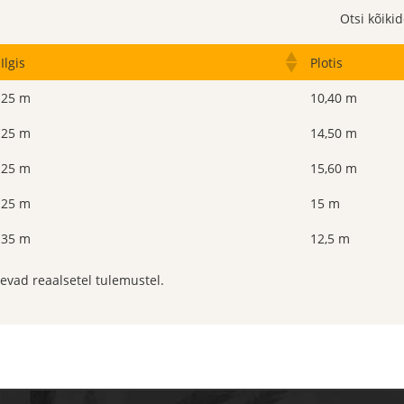
Otsi kõiki
Ilgis
Plotis
25 m
10,40 m
25 m
14,50 m
25 m
15,60 m
25 m
15 m
35 m
12,5 m
nevad reaalsetel tulemustel.