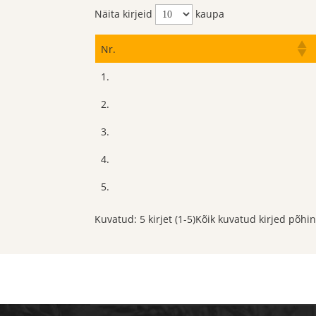
Näita kirjeid
kaupa
Nr.
1.
2.
3.
4.
5.
Kuvatud: 5 kirjet (1-5)Kõik kuvatud kirjed põhi