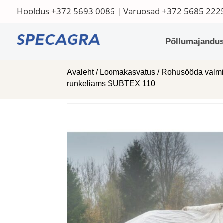
Hooldus
+372 5693 0086
| Varuosad
+372 5685 222
Põllumajandus
Avaleht
/
Loomakasvatus
/
Rohusööda valmi
runkeliams SUBTEX 110