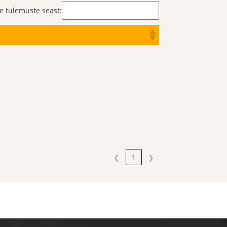
de tulemuste seast:
❮
1
❯