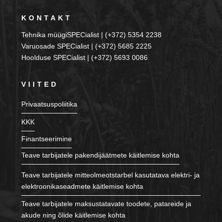
KONTAKT
Tehnika müügiSPECialist | (+372) 5354 2238
Varuosade SPECialist | (+372) 5685 2225
Hoolduse SPECialist | (+372) 5693 0086
VIITED
Privaatsuspoliitika
KKK
Finantseerimine
Teave tarbijatele pakendijäätmete käitlemise kohta
Teave tarbijatele mitteolmeotstarbel kasutatava elektri- ja
elektroonikaseadmete käitlemise kohta
Teave tarbijatele maksustatavate toodete, patareide ja
akude ning õlide käitlemise kohta