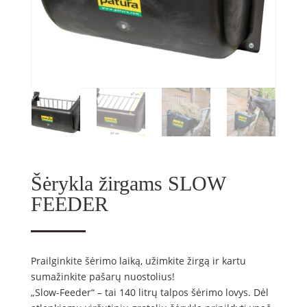
Šėrykla žirgams SLOW
FEEDER
Prailginkite šėrimo laiką, užimkite žirgą ir kartu
sumažinkite pašarų nuostolius!
„Slow-Feeder“ – tai 140 litrų talpos šėrimo lovys. Dėl