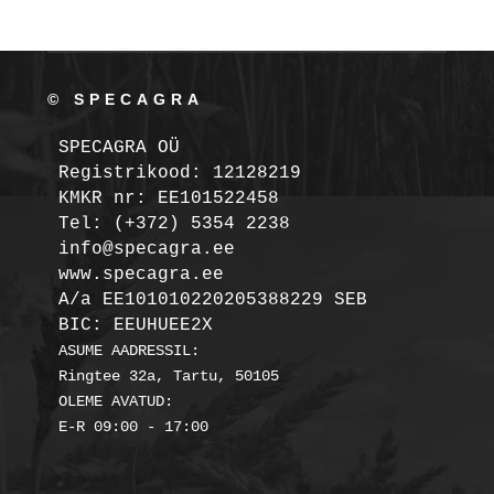
© SPECAGRA
SPECAGRA OÜ
Registrikood: 12128219

KMKR nr: EE101522458
Tel: (+372) 5354 2238

info@specagra.ee

A/a EE101010220205388229 SEB

BIC: EEUHUEE2X
ASUME AADRESSIL:

Ringtee 32a, Tartu, 50105

OLEME AVATUD:
