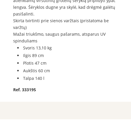
atlenkiamų viršutinių grotelių šėryklą pripildyti ypač
lengva. Šėryklos dugne yra skylė, kad drėgmė galėtų
pasišalinti.
Skirta tvirtinti prie sienos varžtais (pristatoma be
varžtų)
Mažai triukšmo, saugus pašarams, atsparus UV
spinduliams
Svoris 13,10 kg
Ilgis 89 cm
Plotis 47 cm
Aukštis 60 cm
Talpa 140 l
Ref. 333195