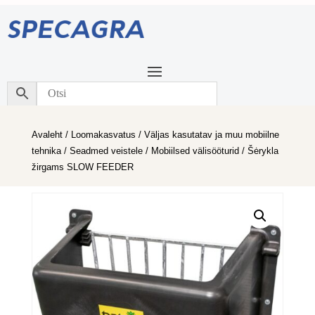
Avaleht
/
Loomakasvatus
/
Väljas kasutatav ja muu mobiilne
tehnika
/
Seadmed veistele
/
Mobiilsed välisööturid
/ Šėrykla
žirgams SLOW FEEDER