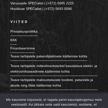
Varuosade SPECialist | (+372) 5685 2225
Hoolduse SPECialist | (+372) 5693 0086
VIITED
Privaatsuspoliitika
KKK
Finantseerimine
Teave tarbijatele pakendijäätmete käitlemise kohta
Teave tarbijatele mitteolmeotstarbel kasutatava elektri- ja
elektroonikaseadmete käitlemise kohta
Teave tarbijatele maksustatavate toodete, patareide ja
akude ning õlide käitlemise kohta
JÄLGI MEID
Me kasutame küpsiseid, et tagada parim kasutajakogemus meie
veebisaidil. Kui jätkate selle saidi kasutamist, eeldame, et