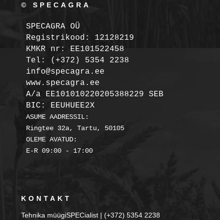
© SPECAGRA
SPECAGRA OÜ
Registrikood: 12128219

KMKR nr: EE101522458
Tel: (+372) 5354 2238

info@specagra.ee

A/a EE101010220205388229 SEB

BIC: EEUHUEE2X
ASUME AADRESSIL:

Ringtee 32a, Tartu, 50105

OLEME AVATUD:

KONTAKT
Tehnika müügiSPECialist | (+372) 5354 2238