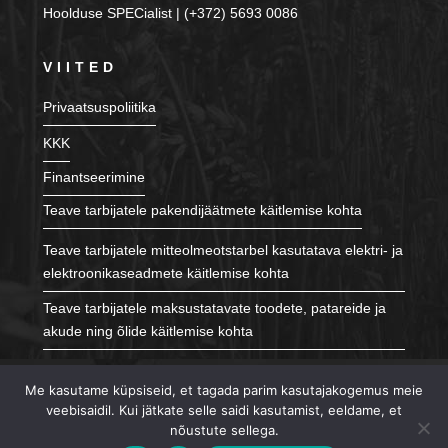
Hoolduse SPECialist | (+372) 5693 0086
VIITED
Privaatsuspoliitika
KKK
Finantseerimine
Teave tarbijatele pakendijäätmete käitlemise kohta
Teave tarbijatele mitteolmeotstarbel kasutatava elektri- ja
elektroonikaseadmete käitlemise kohta
Teave tarbijatele maksustatavate toodete, patareide ja
akude ning õlide käitlemise kohta
JÄLGI MEID
Me kasutame küpsiseid, et tagada parim kasutajakogemus meie
veebisaidil. Kui jätkate selle saidi kasutamist, eeldame, et
nõustute sellega.