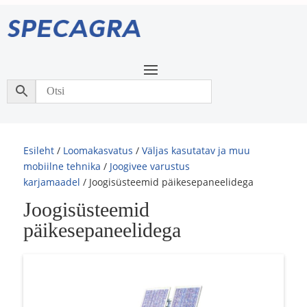
Esileht
/
Loomakasvatus
/
Väljas kasutatav ja muu
mobiilne tehnika
/
Joogivee varustus
karjamaadel
/ Joogisüsteemid päikesepaneelidega
Joogisüsteemid
päikesepaneelidega