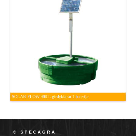
SOLAR-FLOW 900 L girdykla su 1 baterija
© SPECAGRA