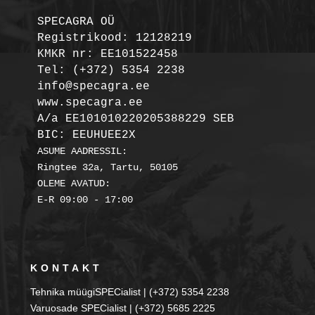
SPECAGRA OÜ
Registrikood: 12128219

KMKR nr: EE101522458
Tel: (+372) 5354 2238

info@specagra.ee

A/a EE101010220205388229 SEB

BIC: EEUHUEE2X
ASUME AADRESSIL:

Ringtee 32a, Tartu, 50105

OLEME AVATUD:

KONTAKT
Tehnika müügiSPECialist | (+372) 5354 2238
Varuosade SPECialist | (+372) 5685 2225