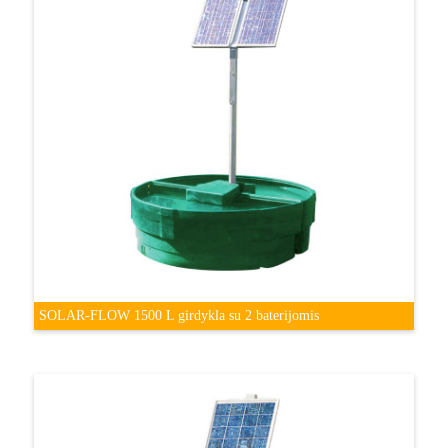
SOLAR-FLOW 1500 L girdykla su 2 baterijomis