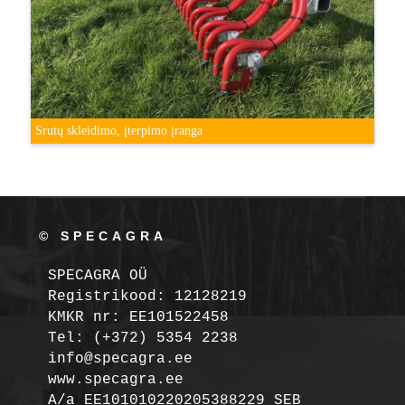
Srutų skleidimo, įterpimo įranga
© SPECAGRA
SPECAGRA OÜ
Registrikood: 12128219

KMKR nr: EE101522458
Tel: (+372) 5354 2238

info@specagra.ee

A/a EE101010220205388229 SEB
