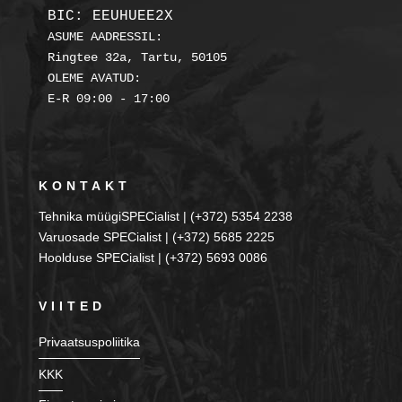
BIC: EEUHUEE2X
ASUME AADRESSIL:

Ringtee 32a, Tartu, 50105

OLEME AVATUD:

KONTAKT
Tehnika müügiSPECialist | (+372) 5354 2238
Varuosade SPECialist | (+372) 5685 2225
Hoolduse SPECialist | (+372) 5693 0086
VIITED
Privaatsuspoliitika
KKK