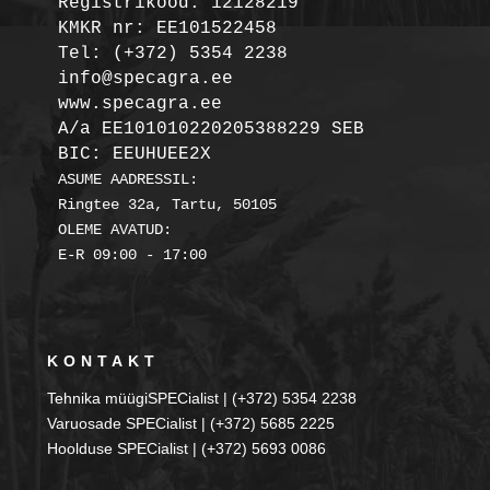
Registrikood: 12128219

KMKR nr: EE101522458
Tel: (+372) 5354 2238

info@specagra.ee

A/a EE101010220205388229 SEB

BIC: EEUHUEE2X
ASUME AADRESSIL:

Ringtee 32a, Tartu, 50105

OLEME AVATUD:

KONTAKT
Tehnika müügiSPECialist | (+372) 5354 2238
Varuosade SPECialist | (+372) 5685 2225
Hoolduse SPECialist | (+372) 5693 0086