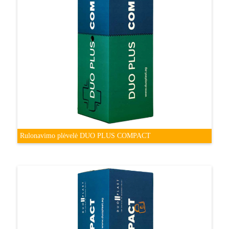
Rulonavimo plėvelė DUO PLUS COMPACT