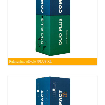
Rulonavimo plėvelė 7PLUS XL