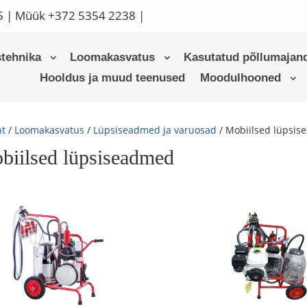
5
| Müük
+372 5354 2238
|
tehnika
Loomakasvatus
Kasutatud põllumajand
Hooldus ja muud teenused
Moodulhooned
ht
/
Loomakasvatus
/
Lüpsiseadmed ja varuosad
/ Mobiilsed lüpsi
biilsed lüpsiseadmed