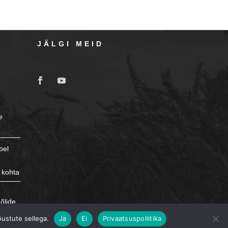
JÄLGI MEID
e
bel
 kohta
e
õlide
õustute sellega.
Ja
Ei
Privaatsuspoliitika