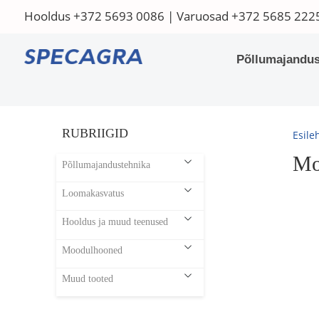
Hooldus
+372 5693 0086
| Varuosad
+372 5685 222
Põllumajandus
RUBRIIGID
Esile
Mo
Põllumajandustehnika
Loomakasvatus
Hooldus ja muud teenused
Moodulhooned
Muud tooted