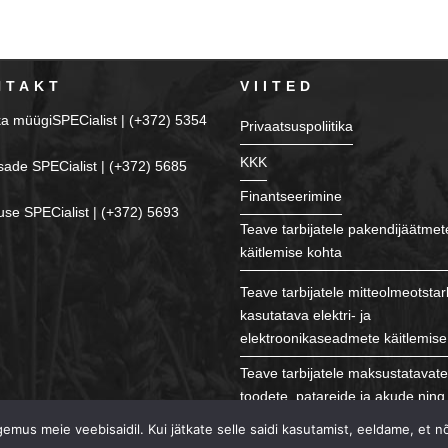
NTAKT
VIITED
ka müügiSPECialist | (+372) 5354
Privaatsuspoliitika
KKK
sade SPECialist | (+372) 5685
Finantseerimine
se SPECialist | (+372) 5693
Teave tarbijatele pakendijäätmet
käitlemise kohta
Teave tarbijatele mitteolmeotstar
kasutatava elektri- ja
elektroonikaseadmete käitlemise
Teave tarbijatele maksustatavat
toodete, patareide ja akude ning 
käitlemise kohta
mus meie veebisaidil. Kui jätkate selle saidi kasutamist, eeldame, et n