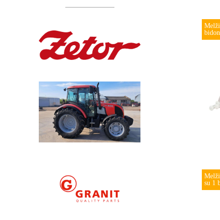
Melži
bido
Melži
su 1