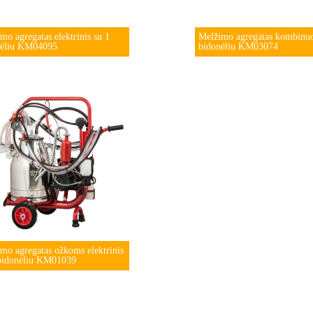
mo agregatas elektrinis su 1
Melžimo agregatas kombinuo
nėliu KM04095
bidonėliu KM03074
mo agregatas ožkoms elektrinis
 bidonėliu KM01039