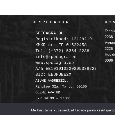
© SPECAGRA
KO
Tehni
SPECAGRA OÜ
2238
Registrikood: 12128219

Varuo
KMKR nr: EE101522458
2225
Tel: (+372) 5354 2238

Hooldu
info@specagra.ee

0086
A/a EE101010220205388229 SEB

BIC: EEUHUEE2X
ASUME AADRESSIL:

Ringtee 32a, Tartu, 50105

OLEME AVATUD:

Me kasutame küpsiseid, et tagada parim kasutajakoge