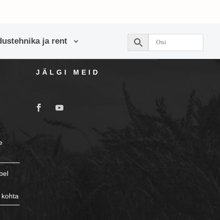
ustehnika ja rent
JÄLGI MEID
e
bel
 kohta
e