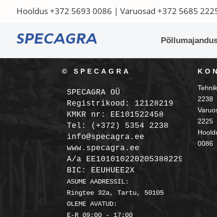
Hooldus
+372 5693 0086
| Varuosad
+372 5685 222
Põllumajandus
© SPECAGRA
KO
Tehni
SPECAGRA OÜ
2238
Registrikood: 12128219

Varuo
KMKR nr: EE101522458
2225
Tel: (+372) 5354 2238

Hooldu
info@specagra.ee

0086
A/a EE101010220205388229 SEB

BIC: EEUHUEE2X
ASUME AADRESSIL:

Ringtee 32a, Tartu, 50105

OLEME AVATUD:
