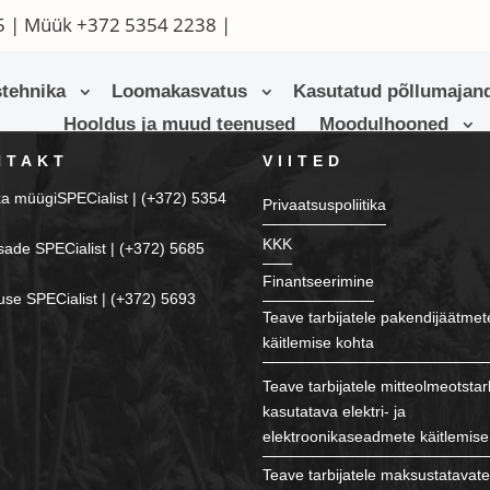
5
| Müük
+372 5354 2238
|
tehnika
Loomakasvatus
Kasutatud põllumajand
Hooldus ja muud teenused
Moodulhooned
NTAKT
VIITED
ka müügiSPECialist | (+372) 5354
Privaatsuspoliitika
KKK
sade SPECialist | (+372) 5685
Finantseerimine
se SPECialist | (+372) 5693
Teave tarbijatele pakendijäätmet
käitlemise kohta
Teave tarbijatele mitteolmeotstar
kasutatava elektri- ja
elektroonikaseadmete käitlemise
Teave tarbijatele maksustatavat