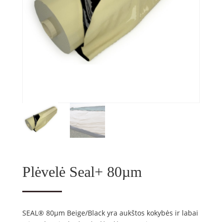
Plėvelė Seal+ 80µm
SEAL® 80µm Beige/Black yra aukštos kokybės ir labai