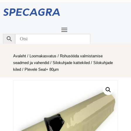
Avaleht
/
Loomakasvatus
/
Rohusööda valmistamise
seadmed ja vahendid
/
Silokuhjade kattekiled
/
Silokuhjade
kiled
/ Plėvelė Seal+ 80µm