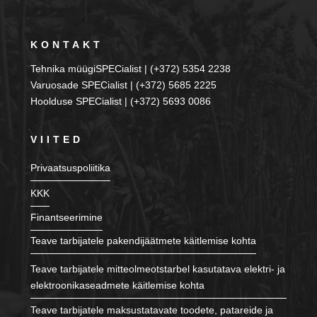
KONTAKT
Tehnika müügiSPECialist | (+372) 5354 2238
Varuosade SPECialist | (+372) 5685 2225
Hoolduse SPECialist | (+372) 5693 0086
VIITED
Privaatsuspoliitika
KKK
Finantseerimine
Teave tarbijatele pakendijäätmete käitlemise kohta
Teave tarbijatele mitteolmeotstarbel kasutatava elektri- ja
elektroonikaseadmete käitlemise kohta
Teave tarbijatele maksustatavate toodete, patareide ja