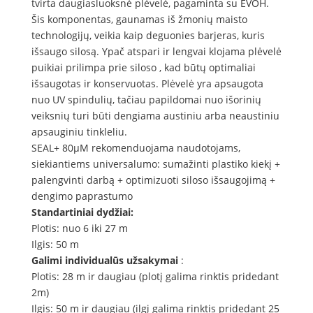
tvirta daugiasluoksnė plėvelė, pagaminta su EVOH.
Šis komponentas, gaunamas iš žmonių maisto
technologijų, veikia kaip deguonies barjeras, kuris
išsaugo silosą. Ypač atspari ir lengvai klojama plėvelė
puikiai prilimpa prie siloso , kad būtų optimaliai
išsaugotas ir konservuotas. Plėvelė yra apsaugota
nuo UV spindulių, tačiau papildomai nuo išorinių
veiksnių turi būti dengiama austiniu arba neaustiniu
apsauginiu tinkleliu.
SEAL+ 80µM rekomenduojama naudotojams,
siekiantiems universalumo: sumažinti plastiko kiekį +
palengvinti darbą + optimizuoti siloso išsaugojimą +
dengimo paprastumo
Standartiniai dydžiai:
Plotis: nuo 6 iki 27 m
Ilgis: 50 m
Galimi individualūs užsakymai
:
Plotis: 28 m ir daugiau (plotį galima rinktis pridedant
2m)
Ilgis: 50 m ir daugiau (ilgį galima rinktis pridedant 25