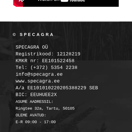
© SPECAGRA
SPECAGRA OÜ
Registrikood: 12128219

KMKR nr: EE101522458
Tel: (+372) 5354 2238

info@specagra.ee

A/a EE101010220205388229 SEB

BIC: EEUHUEE2X
ASUME AADRESSIL:

Ringtee 32a, Tartu, 50105

OLEME AVATUD:
